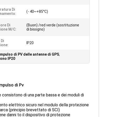
atura Di
(- 40~+85°C)
onamento:
tore Di
(Buon) /red verde (sostituzione
ione M/c:
di bisogno)
 Di
IP20
ione:
impulso di PV delle antenne di GPS
,
uono IP20
mpulso di Pv
 consistono di una parte bassa e dei moduli di
ento elettrico sicuro nel modulo della protezione
arca (principio brevettato di SCI)
e danni to il dispositivo di protezione