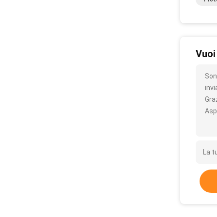
Vuoi
Sono
inv
Gra
Asp