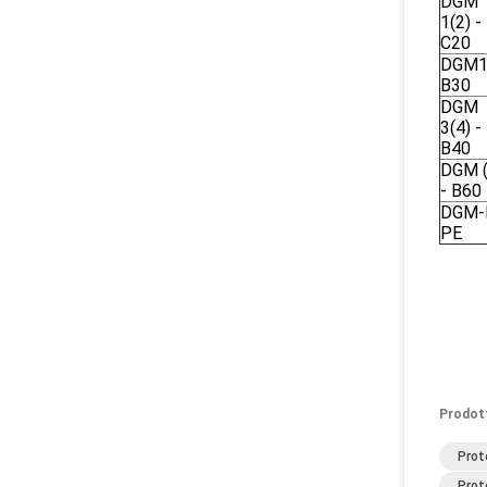
DGM
1(2) -
C20
DGM1
B30
DGM
3(4) -
B40
DGM (
- B60
DGM-
PE
Prodot
Prot
Prot