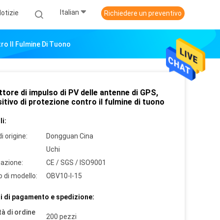
Italian
otizie
Richiedere un preventivo
ro Il Fulmine Di Tuono
tore di impulso di PV delle antenne di GPS,
itivo di protezione contro il fulmine di tuono
i:
i origine:
Dongguan Cina
Uchi
cazione:
CE / SGS / ISO9001
 di modello:
OBV10-I-15
i di pagamento e spedizione:
à di ordine
200 pezzi