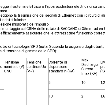
tegge il sistema elettrico e l'apparecchiatura elettrica di su ca
anea.
teggono la trasmissione dei segnali di Ethernet con i circuiti di
i indotti fulmine.
tezione migliorata dell'impulso.
 il montaggio sul CRNA delle rotaie di BACCANO di 35mm. ad en
 efficacemente assicurare che le attrezzature funzionino corre
tro di tecnologia SPD (nota: Secondo le esigenze degli utenti
 di tensione di gamma dello SPD):
Max
Tensione
Tensione
Corrente di
Liv
Discharge
o.
nominale (V)
continua Uc
dispersione
pr
Current
ONU
(V~)
standard in (KA)
(K
Imax (KA)
5
10
1,
10
2
1,