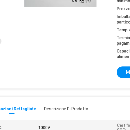
minimo
Prezzo
Imball
partico
Tempi 
Termini
pagam
Capaci
alimen
M
azioni Dettagliate
Descrizione Di Prodotto
Certif
:
1000V