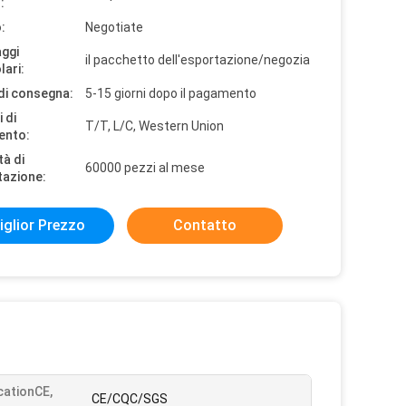
:
:
Negotiate
aggi
il pacchetto dell'esportazione/negozia
lari:
di consegna:
5-15 giorni dopo il pagamento
 di
T/T, L/C, Western Union
ento:
tà di
60000 pezzi al mese
tazione:
iglior Prezzo
Contatto
icationCE,
CE/CQC/SGS