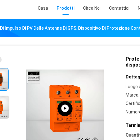
Casa
Prodotti
Circa Noi
Contattici
N
Di Impulso Di PV Delle Antenne Di GPS, Dispositivo Di Protezione Cont
Protet
dispos
Dettagl
Luogo d
Marca:
Certifi
Numero
Termin
Quantit