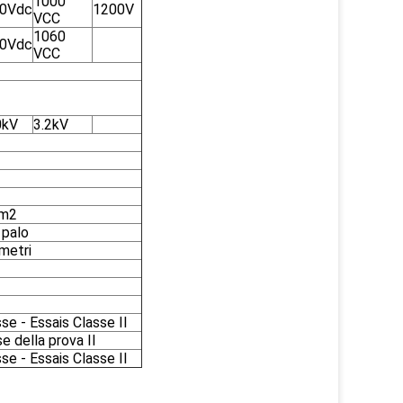
1000
0Vdc
1200V
VCC
1060
0Vdc
VCC
0kV
3.2kV
mm2
 palo
imetri
se - Essais Classe II
e della prova II
se - Essais Classe II