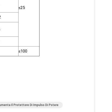
8
≤25
2
4
8
2
≤100
menta Il Protettore Di Impulso Di Potere