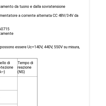
ricamento da tuono e dalla sovratensione
 alimentatore a corrente alternata CC 48V/34V da
 60715
ttamente
, possono essere Uc=140V, 440V, 550V su misura,
ello di
Tempo di
otezione
reazione
A~)
(NS)
2
6