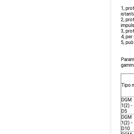
1, pro
istant
2, pro
impuls
3, pro
4, per
5, può
Parame
gamma
Tipo n
DGM
1(2) -
D5
DGM
1(2) -
D10