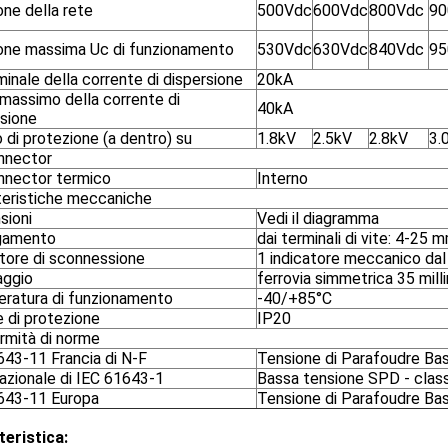
ne della rete
500Vdc
600Vdc
800Vdc
90
one massima Uc di funzionamento
530Vdc
630Vdc
840Vdc
95
inale della corrente di dispersione
20kA
massimo della corrente di
40kA
rsione
o di protezione (a dentro) su
1.8kV
2.5kV
2.8kV
3.
nnector
nnector termico
Interno
teristiche meccaniche
sioni
Vedi il diagramma
gamento
dai terminali di vite: 4-25 
atore di sconnessione
1 indicatore meccanico dal
ggio
ferrovia simmetrica 35 mill
ratura di funzionamento
-40/+85°C
 di protezione
IP20
rmità di norme
643-11 Francia di N-F
Tensione di Parafoudre Bas
azionale di IEC 61643-1
Bassa tensione SPD - class
643-11 Europa
Tensione di Parafoudre Bas
teristica: