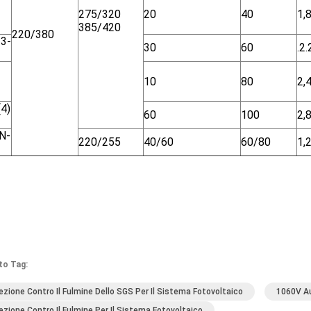
275/320
20
40
1,
385/420
220/380
3-
30
60
.2.
10
80
2,
4)
60
100
2,
N-
220/255
40/60
60/80
1,
to Tag:
ezione Contro Il Fulmine Dello SGS Per Il Sistema Fotovoltaico
1060V Au
ezione Contro Il Fulmine Per Il Sistema Fotovoltaico