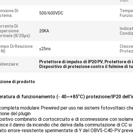
CQC:
nsione Di
Temper
500/600VDC
stema:
Funzi
rrente Di
Indica
spersione
20KA
Condiz
rmale (8/20μs):
mpo Di Reazione
Classe
≤25ns
-N):
Protez
Protettore di impulso di IP20 PV
,
Protettore di 
idenziare:
Dispositivo di protezione contro il fulmine di t
zione di prodotto
ratura di funzionamento (- 40~+85°C) protezione/IP20 dell'i
completa modulare Prewired per uso nei sistemi fotovoltaici che
ione del plugin
positivo combinato di cortocircuito e di sconnessione con isolam
sce il danno da incendio che deriva dalla commutazione di CC si 
cuito errore-resistente sperimentate di Y del OBV5-C40-PV previen