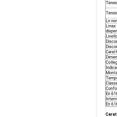
Tensio
Tensi
Ln nom
Lmax 
dispe
Livell
Disco
Disco
Carat
Dimen
Colle
Indic
Monta
Tempe
Classe
Confo
En 61
Intern
En 61
Carat