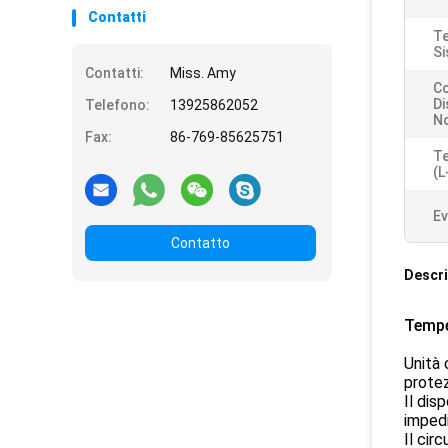
Contatti
Te
Si
Contatti:
Miss. Amy
Co
Di
Telefono:
13925862052
No
Fax:
86-769-85625751
Te
(L
Ev
Contatto
Descri
Tempe
Unità 
protez
Il dis
impedi
Il cir