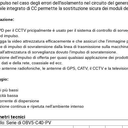
mpulso nel caso degli errori dell'isolamento nel circuito del gener
ibile integrato di CC permette la sostituzione sicura dei moduli d
azione:
PD per il CCTV pricipalmente è usato per il sistema di controllo di sorve
ed impulso.
egga la video attrezzatura efficacemente e che assicuri che l'immagine p
e di impulso di sovratensione dalla linea di trasmissione sulla macchina
ll'attrezzatura di sorveglianza dovuto l'impulso di sovratensione.
zione dell'impulso di offerta per quasi qualsiasi applicazione dei prodot
i dati e della rete, coassiale ed ecc.
e antenne radiofoniche, le antenne di GPS, CATV, il CCTV e la televisione
ggio:
i più bassi
cità bassa
corrente di dispersione
zione continua e ripetuta nell'ambiente intenso
etri tecnici
lo: Serie di OBV5-C40-PV