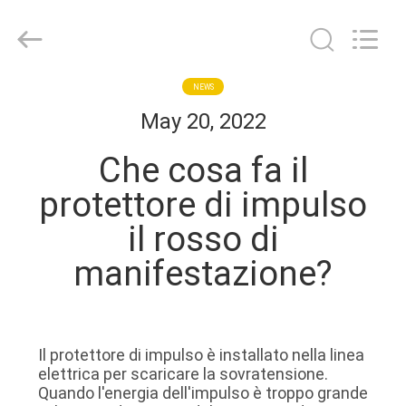
2026
Guangdong
Uchi
Technology
Co.,Ltd.
All
Rights
CASA
NEWS
Reserved.
May 20, 2022
PRODOTTI
Che cosa fa il
protettore di impulso
CIRCA
il rosso di
NOI
manifestazione?
GIRO
DELLA
Il protettore di impulso è installato nella linea
FABBRICA
elettrica per scaricare la sovratensione.
Quando l'energia dell'impulso è troppo grande