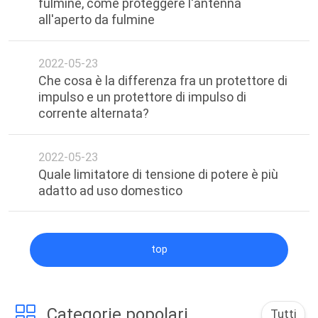
fulmine, come proteggere l'antenna
SITO
all'aperto da fulmine
PRIVACY
2022-05-23
Che cosa è la differenza fra un protettore di
POLICY
impulso e un protettore di impulso di
corrente alternata?
2022-05-23
Quale limitatore di tensione di potere è più
adatto ad uso domestico
top
Categorie popolari
Tutti